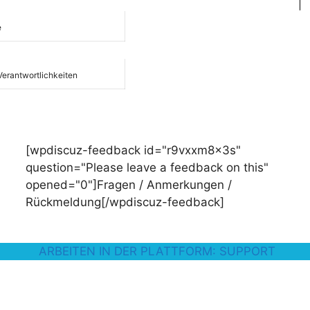
e
Verantwortlichkeiten
[wpdiscuz-feedback id="r9vxxm8x3s"
question="Please leave a feedback on this"
opened="0"]Fragen / Anmerkungen /
Rückmeldung[/wpdiscuz-feedback]
ARBEITEN IN DER PLATTFORM: SUPPORT