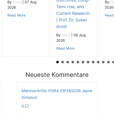
Outcomes, Long-
By
Email
|
07 Aug
By
Em
Term Use, and
2026
2026
Current Research
about Exzellente Rückmeldung zu PORA mit Nicole d
Read More
Read
| Prof. Dr. Susan
Arndt
By
Email
|
06 Aug
2026
about Invitation to POR
Read More
Neueste Kommentare
Manöverkritik: PORA 25FEB2026 Jayne
Simpson
6