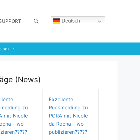
SUPPORT
Deutsch
blog)
räge (News)
llente
Exzellente
Time to Con
meldung zu
Rückmeldung zu
—————Te
 mit Nicole
PORA mit Nicole
By
Email
|
05 A
ocha – wo
da Rocha – wo
2026
izieren?????
publizieren?????
abo
Read More