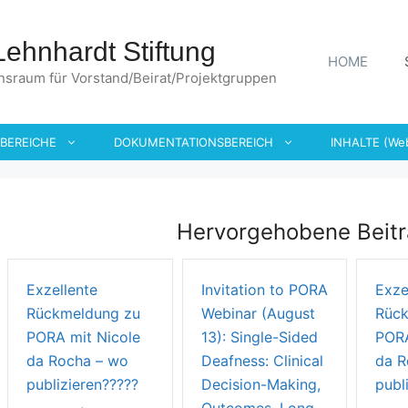
hnhardt Stiftung
HOME
nsraum für Vorstand/Beirat/Projektgruppen
SBEREICHE
DOKUMENTATIONSBEREICH
INHALTE (We
Hervorgehobene Beit
Exzellente
Invitation to PORA
Exze
Rückmeldung zu
Webinar (August
Rück
PORA mit Nicole
13): Single-Sided
PORA
da Rocha – wo
Deafness: Clinical
da R
publizieren?????
Decision-Making,
publ